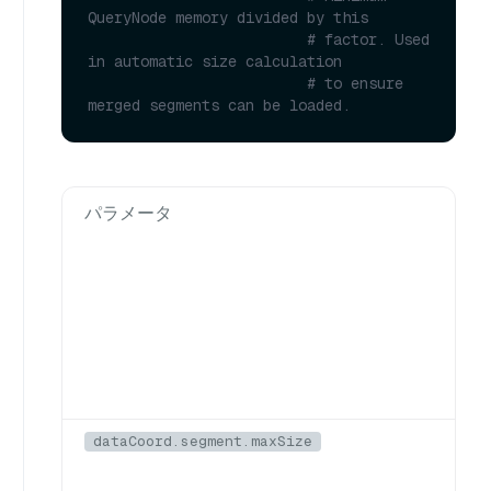
QueryNode memory divided by this
# factor. Used 
in automatic size calculation
# to ensure 
merged segments can be loaded.
パラメータ
dataCoord.segment.maxSize