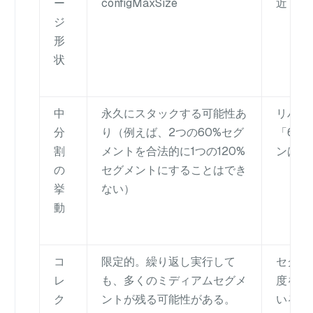
ー
configMaxSize
近く
ジ
形
状
中
永久にスタックする可能性あ
リパッ
分
り（例えば、2つの60%セグ
「60
割
メントを合法的に1つの120%
ンはな
の
セグメントにすることはでき
挙
ない）
動
コ
限定的。繰り返し実行して
セグメ
レ
も、多くのミディアムセグメ
度を高
ク
ントが残る可能性がある。
いる。