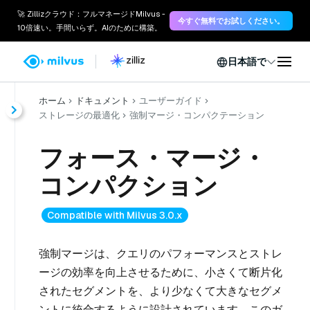
🚀 Zillizクラウド：フルマネージドMilvus -
今すぐ無料でお試しください。
10倍速い。手間いらず。AIのために構築。
日本語で
ホーム
ドキュメント
ユーザーガイド
ストレージの最適化
強制マージ・コンパクテーション
フォース・マージ・
コンパクション
Compatible with Milvus 3.0.x
強制マージは、クエリのパフォーマンスとストレ
ージの効率を向上させるために、小さくて断片化
されたセグメントを、より少なくて大きなセグメ
ントに統合するように設計されています。このガ