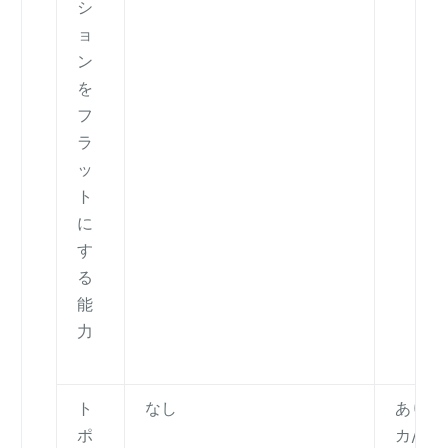
シ
ョ
ン
を
フ
ラ
ッ
ト
に
す
る
能
力
ト
なし
あり。Q
ポ
カ/シ