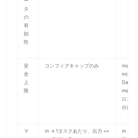
ー
タ
の
有
効
性
安
コンフィグキャップのみ
maxSaf
全
min(Q
上
DataN
限
memor
ロン非
分にな
マ
m → 1タスクあたり、出力 <=
m → n