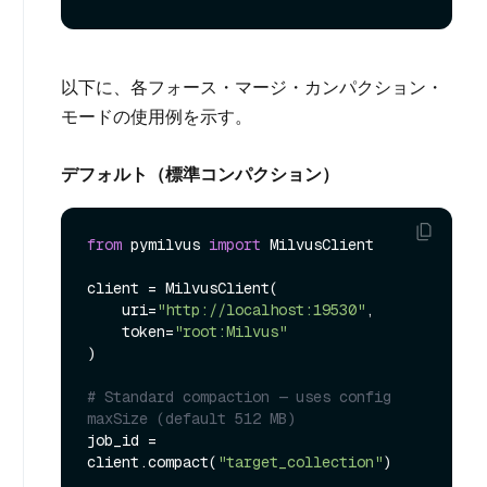
以下に、各フォース・マージ・カンパクション・
モードの使用例を示す。
デフォルト（標準コンパクション）
from
 pymilvus 
import
 MilvusClient

client = MilvusClient(

    uri=
"http://localhost:19530"
,

    token=
"root:Milvus"
)

# Standard compaction — uses config 
maxSize (default 512 MB)
job_id = 
client.compact(
"target_collection"