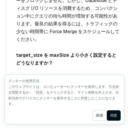
ーをブロックしません。しかし、DataNode とデ
ィスク I/O リソースを消費するため、コンパクシ
ョン中にクエリの待ち時間が増加する可能性があ
ります。最良の結果を得るには、トラフィックの
少ない時間帯に Force Merge をスケジュールして
ください。
target_size を maxSize より小さく設定すると
どうなりますか？
リクエストはエラーで拒否されます。ターゲッ
クッキーの使用方法
ト・サイズは設定された
このウェブサイトは、コンピューターにクッキーを保存します。引き続
き閲覧するか、「同意」をクリックすると、サイト体験を向上させ、分
dataCoord.segment.maxSize
以上でなければな
析目的でデバイスにクッキーを保存することに同意したことになりま
りません。
す。
Ask AI
拒否
同意