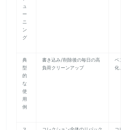
ュ
ー
ニ
ン
グ
典
書き込み/削除後の毎日の高
ベンチ
型
負荷クリーンアップ
化、負
的
な
使
用
例
ス
コレクション全体のリパック
コレク