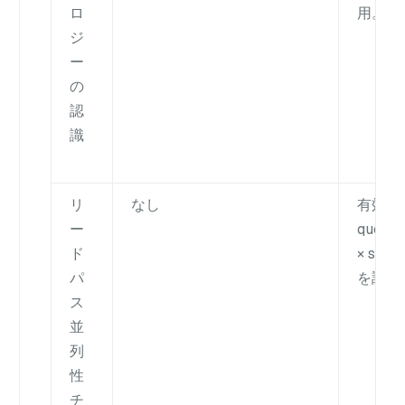
ロ
用。
ジ
ー
の
認
識
リ
なし
有効な
ー
queryN
ド
× sh
パ
を調整
ス
並
列
性
チ