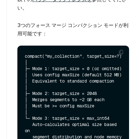
い。
3つのフォース マージ コンパクション モードが利
用可能です：
compact("my_collection", target_size=?)

│

├─ Mode 1: target_size = 0 (or omitted)

│  Uses config maxSize (default 512 MB)

│  Equivalent to standard compaction

│

├─ Mode 2: target_size = 2048

│  Merges segments to ~2 GB each

│  Must be >= config maxSize

│

└─ Mode 3: target_size = max_int64

   Auto-calculates optimal size based 
on
