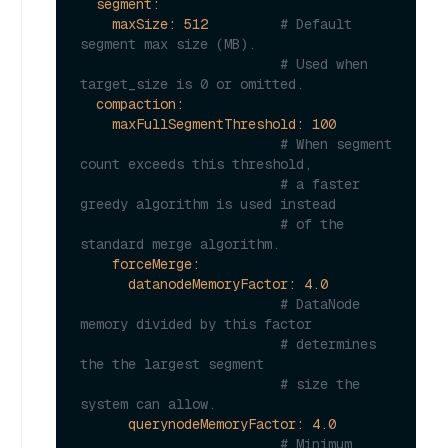
segment:
maxSize:
512
# Default 
segment max size (MB).
# Used when 
target_size is 0 or omitted.
compaction:
maxFullSegmentThreshold:
100
# When segment 
count exceeds this threshold,
# a faster 
greedy algorithm is used instead
# of the 
standard merge algorithm.
forceMerge:
datanodeMemoryFactor:
4.0
# DataNode 
memory divided by this factor
# determines 
the the largest segment
# size the 
system can allow.
querynodeMemoryFactor:
4.0
# Minimum 