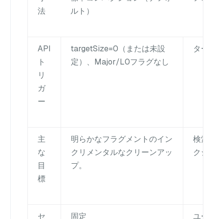
法
ルト）
API
targetSize=0（または未設
ターゲッ
ト
定）、Major/L0フラグなし
リ
ガ
ー
主
明らかなフラグメントのイン
検索と
な
クリメンタルなクリーンアッ
クショ
目
プ。
標
セ
固定
ユーザー