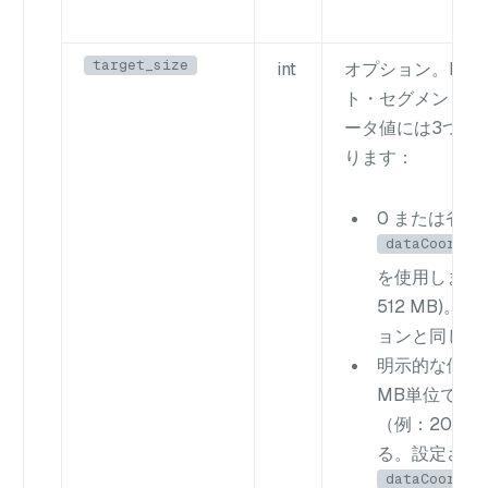
target_size
int
オプション。MB
ト・セグメント・
ータ値には3つの
ります：
0 または省略
dataCoord.s
を使用します 
512 MB)
ョンと同じ。
明示的な値
：
MB単位で指
（例：2048
る。設定され
dataCoord.s