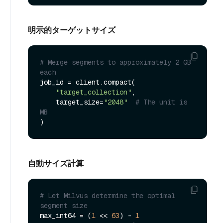
明示的ターゲットサイズ
# Merge segments to approximately 2 GB 
each
job_id = client.compact(

"target_collection"
,

    target_size=
"2048"
# The unit is 
MB
自動サイズ計算
# Let Milvus determine the optimal 
segment size
max_int64 = (
1
 << 
63
) - 
1