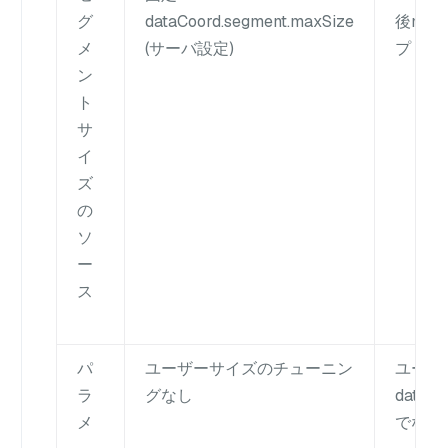
グ
dataCoord.segment.maxSize
後max
メ
(サーバ設定)
プ
ン
ト
サ
イ
ズ
の
ソ
ー
ス
パ
ユーザーサイズのチューニン
ユーザ t
ラ
グなし
dataCo
メ
でなけ