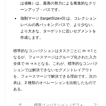
は省略）は、最善の努力による漸進的なクリ
ーンアップ・パスです。
強制マージ (targetSize>0) は、コレクション
レベルの再パッキングパスで、より少ない、
より大きな、ターゲットに近いセグメントを
作成します。
標準的なコンパクションはタスクごとに m → 1 と
なるが、フォースマージはグループ化された入力
全体で m → n となる。これが、標準的なコンパク
ションでは解決できないセグメントレイアウト
を、フォースマージで解決できる理由です。次の
表は、2 種類のオペレーションを比較したもので
ある。
寸
標準コンパクション（デフォ
フォー