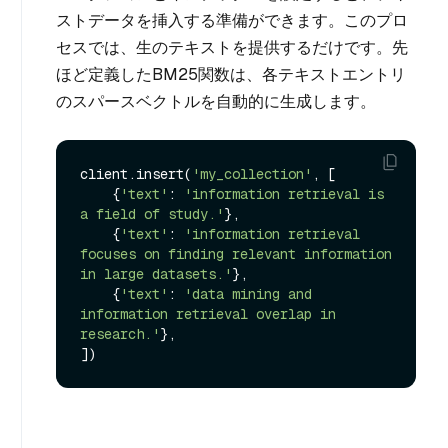
ストデータを挿入する準備ができます。このプロ
セスでは、生のテキストを提供するだけです。先
ほど定義したBM25関数は、各テキストエントリ
のスパースベクトルを自動的に生成します。
client.insert(
'my_collection'
, [

    {
'text'
: 
'information retrieval is 
a field of study.'
},

    {
'text'
: 
'information retrieval 
focuses on finding relevant information 
in large datasets.'
},

    {
'text'
: 
'data mining and 
information retrieval overlap in 
research.'
},
