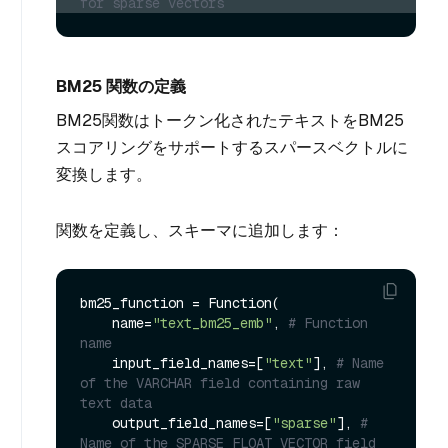
for sparse vectors
BM25 関数の定義
BM25関数はトークン化されたテキストをBM25
スコアリングをサポートするスパースベクトルに
変換します。
関数を定義し、スキーマに追加します：
bm25_function = Function(

    name=
"text_bm25_emb"
, 
# Function 
name
    input_field_names=[
"text"
], 
# Name 
of the VARCHAR field containing raw 
text data
    output_field_names=[
"sparse"
], 
# 
Name of the SPARSE_FLOAT_VECTOR field 