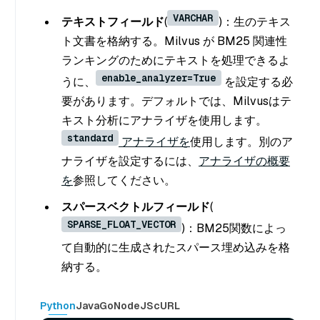
VARCHAR
テキストフィールド
(
)：生のテキス
ト文書を格納する。Milvus が BM25 関連性
ランキングのためにテキストを処理できるよ
enable_analyzer=True
うに、
を設定する必
要があります。デフォルトでは、Milvusはテ
キスト分析にアナライザを使用します。
standard
アナライザを
使用します。別のア
ナライザを設定するには、
アナライザの概要
を
参照してください。
スパースベクトルフィールド
(
SPARSE_FLOAT_VECTOR
)：BM25関数によっ
て自動的に生成されたスパース埋め込みを格
納する。
Python
Java
Go
NodeJS
cURL