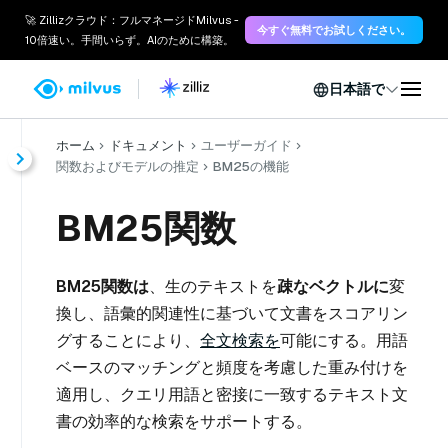
🚀 Zillizクラウド：フルマネージドMilvus -
今すぐ無料でお試しください。
10倍速い。手間いらず。AIのために構築。
日本語で
ホーム
ドキュメント
ユーザーガイド
関数およびモデルの推定
BM25の機能
BM25関数
BM25関数は
、生のテキストを
疎なベクトルに
変
換し、語彙的関連性に基づいて文書をスコアリン
グすることにより、
全文検索を
可能にする。用語
ベースのマッチングと頻度を考慮した重み付けを
適用し、クエリ用語と密接に一致するテキスト文
書の効率的な検索をサポートする。