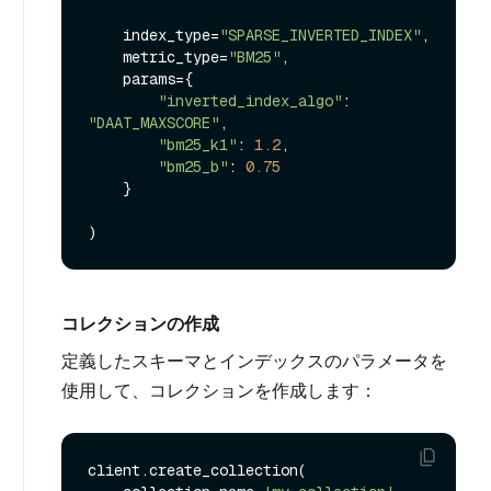
    index_type=
"SPARSE_INVERTED_INDEX"
,

    metric_type=
"BM25"
,

    params={

"inverted_index_algo"
: 
"DAAT_MAXSCORE"
,

"bm25_k1"
: 
1.2
,

"bm25_b"
: 
0.75
    }

コレクションの作成
定義したスキーマとインデックスのパラメータを
使用して、コレクションを作成します：
client.create_collection(
