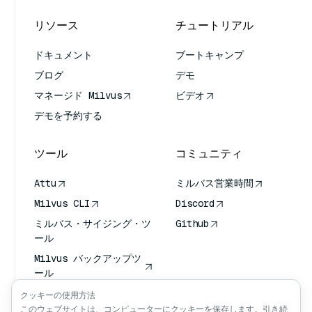
リソース
チュートリアル
ドキュメント
ブートキャンプ
ブログ
デモ
マネージド Milvus
ビデオ
デモを予約する
ツール
コミュニティ
Attu
ミルバス営業時間
Milvus CLI
Discord
ミルバス・サイジング・ツ
Github
ール
Milvus バックアップツ
ール
ベクトル転送サービス
クッキーの使用方法
(VTS)
このウェブサイトは、コンピューターにクッキーを保存します。引き続