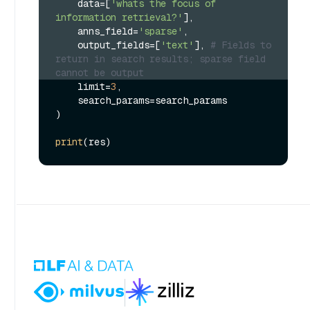
    data=[
'whats the focus of 
information retrieval?'
],
    anns_field=
'sparse'
,
    output_fields=[
'text'
], 
# Fields to 
return in search results; sparse field 
cannot be output
    limit=
3
,

    search_params=search_params

)

print