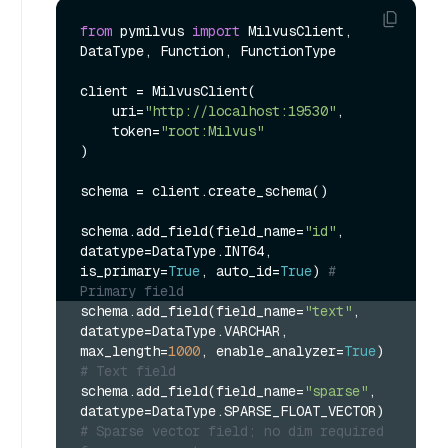
from
 pymilvus 
import
 MilvusClient, 
DataType, Function, FunctionType

client = MilvusClient(

    uri=
"http://localhost:19530"
,

    token=
"root:Milvus"
)

schema = client.create_schema()

schema.add_field(field_name=
"id"
, 
datatype=DataType.INT64, 
is_primary=
True
, auto_id=
True
) 
# 
Primary field
schema.add_field(field_name=
"text"
, 
datatype=DataType.VARCHAR, 
max_length=
1000
, enable_analyzer=
True
) 
# Text field
schema.add_field(field_name=
"sparse"
, 
datatype=DataType.SPARSE_FLOAT_VECTOR) 
# Sparse vector field; no dim required 