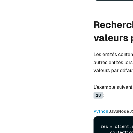
Recherch
valeurs 
Les entités conte
autres entités lor
valeurs par défau
L'exemple suivant
:
18
Python
Java
NodeJ
res = client.s
    collecti