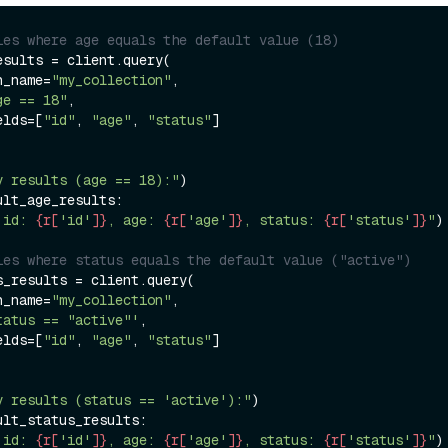
ies where age equals the default value (18)
sults = client.query(

on_name=
"my_collection"
,

ge == 18"
,

ields=[
"id"
, 
"age"
, 
"status"
]

y results (age == 18):"
ult_age_results:

 id: 
{r[
'id'
]}
, age: 
{r[
'age'
]}
, status: 
{r[
'status'
]}
"
)

ies where status equals the default value ("active")
s_results = client.query(

on_name=
"my_collection"
,

tatus == "active"'
,

ields=[
"id"
, 
"age"
, 
"status"
]

y results (status == 'active'):"
ult_status_results:

 id: 
{r[
'id'
]}
, age: 
{r[
'age'
]}
, status: 
{r[
'status'
]}
"