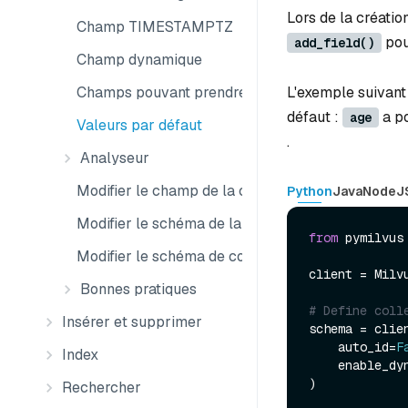
Lors de la créatio
Champ TIMESTAMPTZ
pou
add_field()
Champ dynamique
Champs pouvant prendre la valeur « null »
L'exemple suivant
défaut :
a po
age
Valeurs par défaut
.
Analyseur
Modifier le champ de la collection
Python
Java
NodeJ
Modifier le schéma de la collection
from
 pymilvus
Modifier le schéma de collecte externe
client = Milv
Bonnes pratiques
# Define coll
Insérer et supprimer
schema = clien
    auto_id=
F
Index
    enable_
)

Rechercher