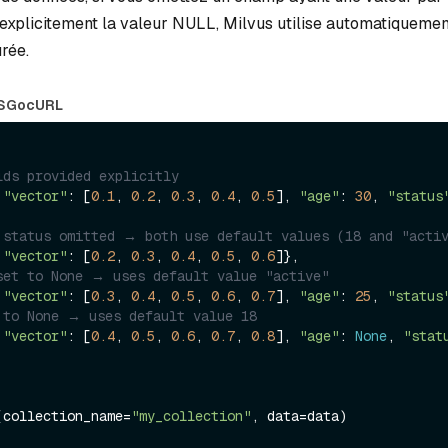
z explicitement la valeur NULL, Milvus utilise automatiquemen
rée.
S
Go
cURL
lds provided explicitly
 
"vector"
: [
0.1
, 
0.2
, 
0.3
, 
0.4
, 
0.5
], 
"age"
: 
30
, 
"status
 status omitted → both use default values (18 and "acti
 
"vector"
: [
0.2
, 
0.3
, 
0.4
, 
0.5
, 
0.6
]},

set to None → uses default value "active"
 
"vector"
: [
0.3
, 
0.4
, 
0.5
, 
0.6
, 
0.7
], 
"age"
: 
25
, 
"status
 to None → uses default value 18
 
"vector"
: [
0.4
, 
0.5
, 
0.6
, 
0.7
, 
0.8
], 
"age"
: 
None
, 
"stat
(collection_name=
"my_collection"