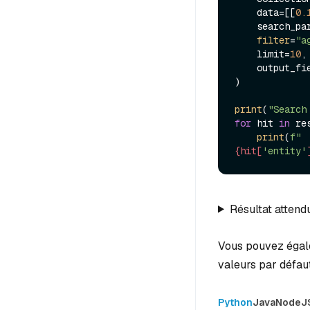
    data=[[
0.
    search_p
filter
=
"a
    limit=
10
,

    output_f
)

print
(
"Search
for
 hit 
in
 re
print
(
f" 
{hit[
'entity'
Résultat attend
Vous pouvez égale
valeurs par défaut
Python
Java
NodeJ