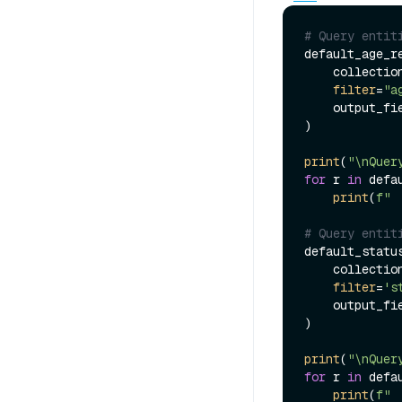
# Query entit
default_age_re
    collecti
filter
=
"a
    output_f
)

print
(
"\nQuer
for
 r 
in
 defa
print
(
f" 
# Query entit
default_statu
    collecti
filter
=
's
    output_f
)

print
(
"\nQuer
for
 r 
in
 defa
print
(
f" 