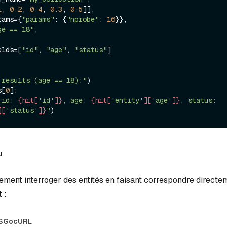
1
, 
0.2
, 
0.4
, 
0.3
, 
0.5
]],

arams={
"params"
: {
"nprobe"
: 
16
}},

ge == 18"
,

ields=[
"id"
, 
"age"
, 
"status"
]

 results (age == 18):"
s[
0
]:

 id: 
{hit[
'id'
]}
, age: 
{hit[
'entity'
][
'age'
]}
, status: 
][
'status'
]}
"
u
ment interroger des entités en faisant correspondre directe
 :
S
Go
cURL