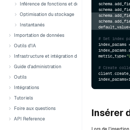
Inférence de fonctions et de modèles
schema.add_fi
schema.add_fi
Optimisation du stockage
schema.add_fi
schema.add_fi
Instantanés
default_value
Importation de données
# Set index p
index_params 
Outils d'IA
index_params.
Infrastructure et intégration des données
metric_type=
"
Guide d'administration
# Create coll
client.create
Outils
Intégrations
Tutoriels
Foire aux questions
Insérer 
API Reference
Lors de l'inserti