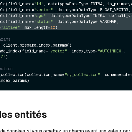
eld(field_name=
"id"
, datatype=DataType.INT64, is_primary
eld(field_name=
"vector"
, datatype=DataType.FLOAT_VECTOR,
eld(field_name=
"age"
, datatype=DataType.INT64, default_v
eld(field_name=
"status"
, datatype=DataType.VARCHAR, 
=
"active"
, max_length=
10
)
arams
= client.prepare_index_params()

add_index(field_name=
"vector"
, index_type=
"AUTOINDEX"
, 
L2"
)

ection
_collection(collection_name=
"my_collection"
, schema=schem
des entités
on de données, si vous omettez un champ ayant une valeur par 