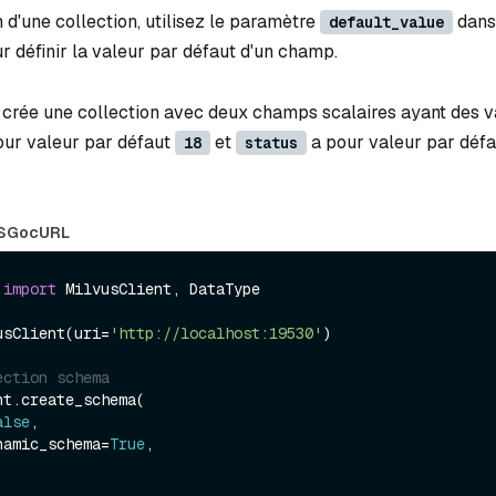
n d'une collection, utilisez le paramètre
dans
default_value
r définir la valeur par défaut d'un champ.
 crée une collection avec deux champs scalaires ayant des v
ur valeur par défaut
et
a pour valeur par déf
18
status
S
Go
cURL
 
import
 MilvusClient, DataType

usClient(uri=
'http://localhost:19530'
)

ection schema
t.create_schema(

alse
,

dynamic_schema=
True
,
