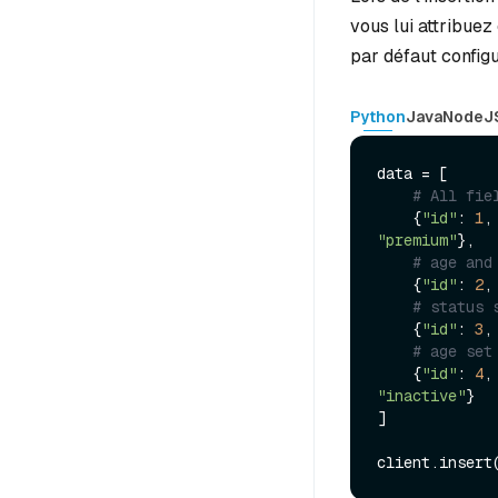
vous lui attribue
par défaut configu
Python
Java
NodeJ
data = [

# All fie
    {
"id"
: 
1
,
"premium"
},

# age and
    {
"id"
: 
2
,
# status 
    {
"id"
: 
3
,
# age set
    {
"id"
: 
4
,
"inactive"
}

]

client.insert