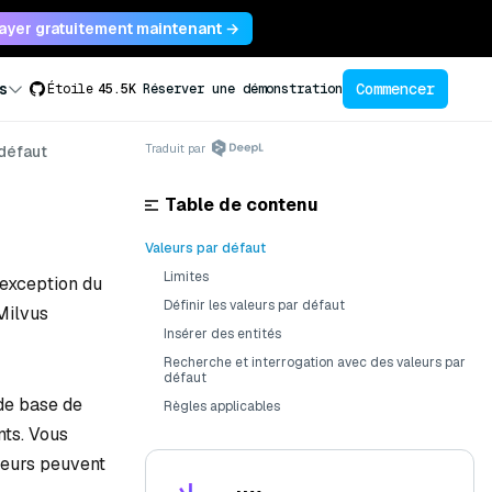
ayer gratuitement maintenant →
Commencer
s
Étoile
45.5K
Réserver une démonstration
Traduit par
 défaut
Table de contenu
Valeurs par défaut
Limites
'exception du
Définir les valeurs par défaut
Milvus
Insérer des entités
Recherche et interrogation avec des valeurs par
défaut
 de base de
Règles applicables
nts. Vous
leurs peuvent