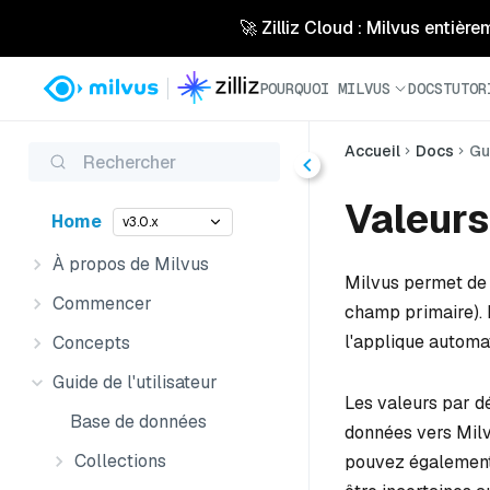
🚀 Zilliz Cloud : Milvus entière
POURQUOI MILVUS
DOCS
TUTOR
Accueil
Docs
Gu
Rechercher
Valeurs
Home
v3.0.x
À propos de Milvus
Milvus permet de 
Commencer
champ primaire). 
l'applique automat
Concepts
Guide de l'utilisateur
Les valeurs par d
Base de données
données vers Milv
Collections
pouvez également 