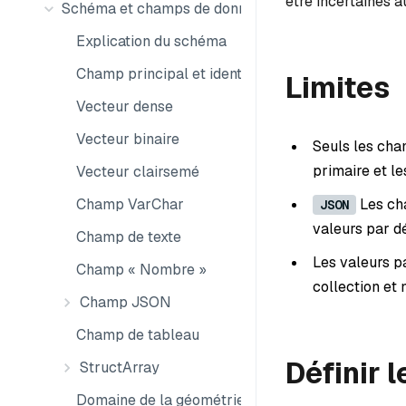
être incertaines a
Schéma et champs de données
Explication du schéma
Champ principal et identification automatique
Limites
Vecteur dense
Vecteur binaire
Seuls les cha
primaire et l
Vecteur clairsemé
Les cha
Champ VarChar
JSON
valeurs par d
Champ de texte
Les valeurs pa
Champ « Nombre »
collection et 
Champ JSON
Champ de tableau
Définir 
StructArray
Domaine de la géométrie