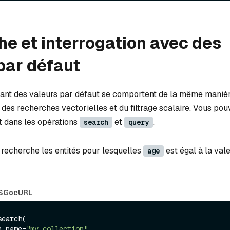
e et interrogation avec des
par défaut
nant des valeurs par défaut se comportent de la même manièr
s des recherches vectorielles et du filtrage scalaire. Vous pouv
t dans les opérations
et
.
search
query
 recherche les entités pour lesquelles
est égal à la val
age
S
Go
cURL
earch(

on_name=
"my_collection"
,
