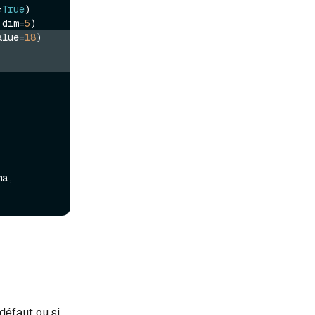
=
True
)

 dim=
5
alue=
18
)
a, 
défaut ou si