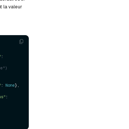
t la valeur
"
: 
ve")
"
: 
None
},

us"
: 