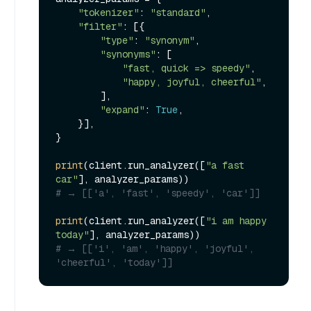
"tokenizer"
: 
"standard"
,

"filter"
: [{

"type"
: 
"synonym"
,

"synonyms"
: [

"fast, quick => speedy"
,

"happy, joyful, cheerful"
,

        ],

"expand"
: 
True
,

    }],

}

print
(client.run_analyzer([
"a fast 
car"
# → [['a', 'fast', 'speedy', 'car']]
print
(client.run_analyzer([
"i am happy 
today"
# → [['i', 'am', 'happy', 'joyful', 
'cheerful', 'today']]