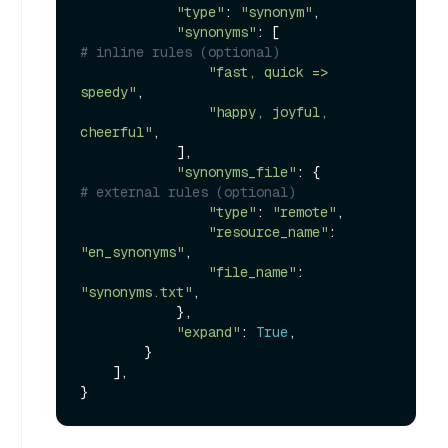
"type"
: 
"synonym"
,

"synonyms"
: [                    
# inline rules (optional)
"fast, quick => 
speedy"
,

"happy, joyful, 
cheerful"
,

            ],

"synonyms_file"
: {               
# external rules (optional)
"type"
: 
"remote"
,

"resource_name"
: 
"en_synonyms"
,

"file_name"
: 
"synonyms.txt"
,

            },

"expand"
: 
True
,

        }

    ],
