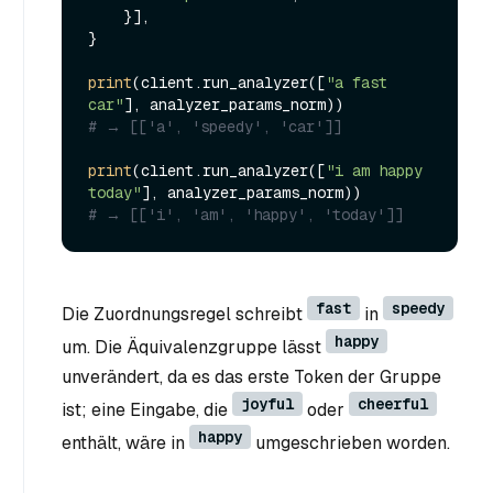
    }],

}

print
(client.run_analyzer([
"a fast 
car"
# → [['a', 'speedy', 'car']]
print
(client.run_analyzer([
"i am happy 
today"
# → [['i', 'am', 'happy', 'today']]
fast
speedy
Die Zuordnungsregel schreibt
in
happy
um. Die Äquivalenzgruppe lässt
unverändert, da es das erste Token der Gruppe
joyful
cheerful
ist; eine Eingabe, die
oder
happy
enthält, wäre in
umgeschrieben worden.