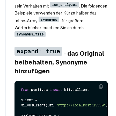
run_analyzer
sein Verhalten mit
. Die folgenden
Beispiele verwenden der Kürze halber das
synonyms
Inline-Array
; für größere
Wörterbücher ersetzen Sie es durch
synonyms_file
.
expand: true
- das Original
beibehalten, Synonyme
hinzufügen
from
 pymilvus 
import
 MilvusClient

client = 
MilvusClient(uri=
"http://localhost:19530"
)

analyzer_params = {
