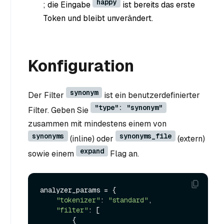
happy
; die Eingabe
ist bereits das erste
Token und bleibt unverändert.
Konfiguration
synonym
Der Filter
ist ein benutzerdefinierter
"type": "synonym"
Filter. Geben Sie
zusammen mit mindestens einem von
synonyms
synonyms_file
(inline) oder
(extern)
expand
sowie einem
Flag an.
analyzer_params = {

"tokenizer"
: 
"standard"
,

"filter"
: [

        {
