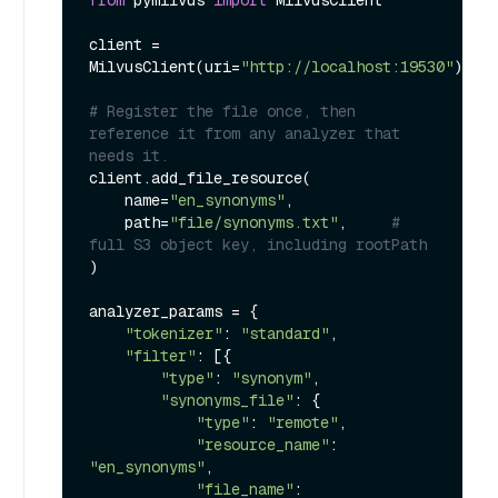
from
 pymilvus 
import
 MilvusClient

client = 
MilvusClient(uri=
"http://localhost:19530"
)

# Register the file once, then 
reference it from any analyzer that 
needs it.
client.add_file_resource(

    name=
"en_synonyms"
,

    path=
"file/synonyms.txt"
,     
# 
full S3 object key, including rootPath
)

analyzer_params = {

"tokenizer"
: 
"standard"
,

"filter"
: [{

"type"
: 
"synonym"
,

"synonyms_file"
: {

"type"
: 
"remote"
,

"resource_name"
: 
"en_synonyms"
,

"file_name"
: 