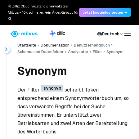
🚀 Zilliz Cloud: vollständig verwaltetes
Milvus - 10x schneller. Kein Ärger. Gebaut für
Jetzt kostenlos testen →
KI.
Deutsch
Startseite
Dokumentation
Benutzerhandbuch
Schema und Datenfelder
Analysator
Filter
Synonym
Synonym
synonym
Der Filter
schreibt Token
entsprechend einem Synonymwörterbuch um, so
dass verwandte Begriffe bei der Suche
übereinstimmen. Er unterstützt zwei
Betriebsarten und zwei Arten der Bereitstellung
des Wörterbuchs: