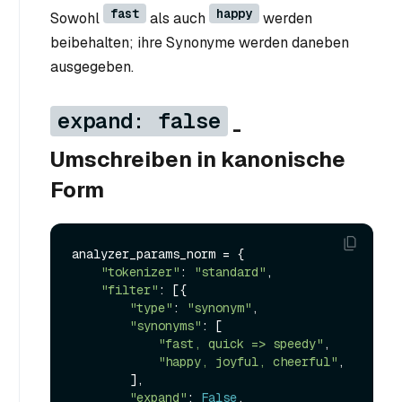
fast
happy
Sowohl
als auch
werden
beibehalten; ihre Synonyme werden daneben
ausgegeben.
expand: false
-
Umschreiben in kanonische
Form
analyzer_params_norm = {

"tokenizer"
: 
"standard"
,

"filter"
: [{

"type"
: 
"synonym"
,

"synonyms"
: [

"fast, quick => speedy"
,

"happy, joyful, cheerful"
,

        ],

"expand"
: 
False
,
