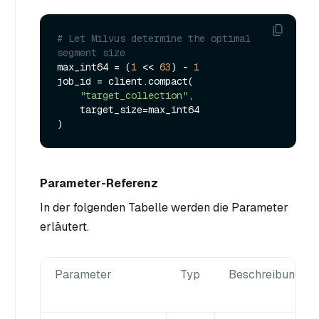
# Let Milvus determine the optimal 
segment size
max_int64 = (
1
 << 
63
) - 
1
job_id = client.compact(

"target_collection"
,

    target_size=max_int64

Parameter-Referenz
In der folgenden Tabelle werden die Parameter
erläutert.
Parameter
Typ
Beschreibung