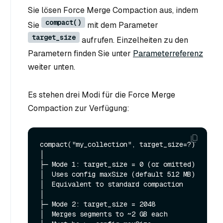
Sie lösen Force Merge Compaction aus, indem
compact()
Sie
mit dem Parameter
target_size
aufrufen. Einzelheiten zu den
Parametern finden Sie unter
Parameterreferenz
weiter unten.
Es stehen drei Modi für die Force Merge
Compaction zur Verfügung:
compact("my_collection", target_size=?)

│

├─ Mode 1: target_size = 0 (or omitted)

│  Uses config maxSize (default 512 MB)

│  Equivalent to standard compaction

│

├─ Mode 2: target_size = 2048

│  Merges segments to ~2 GB each
