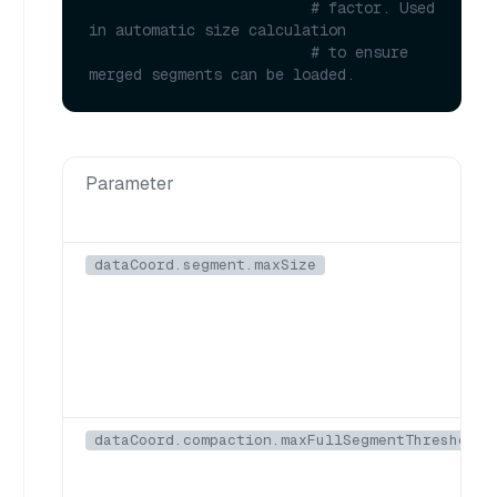
# factor. Used 
in automatic size calculation
# to ensure 
merged segments can be loaded.
Parameter
dataCoord.segment.maxSize
dataCoord.compaction.maxFullSegmentThreshold