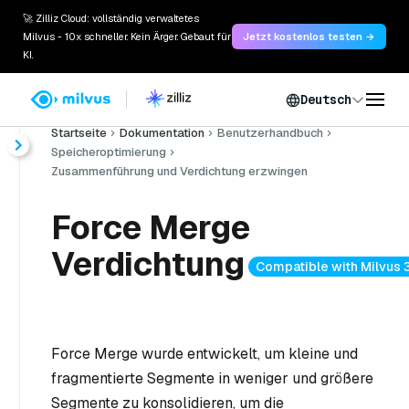
🚀 Zilliz Cloud: vollständig verwaltetes
Milvus - 10x schneller. Kein Ärger. Gebaut für
Jetzt kostenlos testen →
KI.
Deutsch
Startseite
Dokumentation
Benutzerhandbuch
Speicheroptimierung
Zusammenführung und Verdichtung erzwingen
Force Merge
Verdichtung
Compatible with Milvus 3
Force Merge wurde entwickelt, um kleine und
fragmentierte Segmente in weniger und größere
Segmente zu konsolidieren, um die