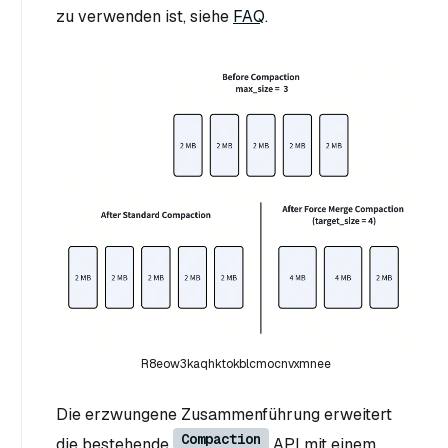
zu verwenden ist, siehe
FAQ
.
R8eow3kaqhktokblcmocnvxmnee
Die erzwungene Zusammenführung erweitert
Compaction
die bestehende
API mit einem