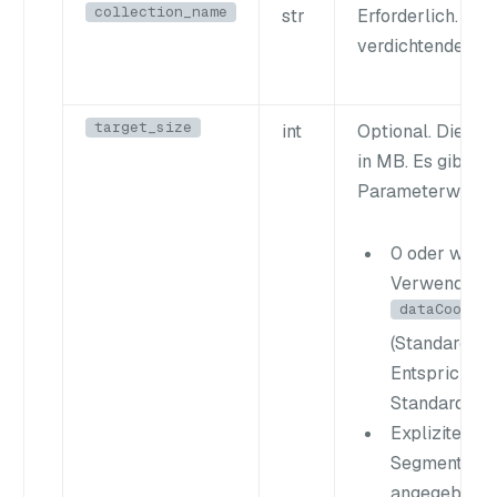
collection_name
str
Erforderlich. De
verdichtenden S
target_size
int
Optional. Die Zi
in MB. Es gibt 3 
Parameterwert:
0 oder wegg
Verwendet di
dataCoord.s
(Standard: 5
Entspricht d
Standardkom
Expliziter We
Segmente zu
angegebenen