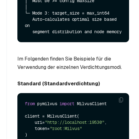
│  Must be >= config maxSize

│

└─ Mode 3: target_size = max_int64

   Auto-calculates optimal size based 
on

Im Folgenden finden Sie Beispiele für die
Verwendung der einzelnen Verdichtungsmodi.
Standard (Standardverdichtung)
from
 pymilvus 
import
 MilvusClient

client = MilvusClient(

    uri=
"http://localhost:19530"
,

    token=
"root:Milvus"
)
