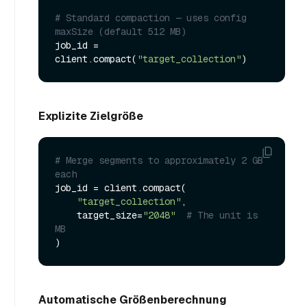
# Standard compaction — uses config 
maxSize (default 512 MB)
job_id = 
client.compact(
"target_collection"
Explizite Zielgröße
# Merge segments to approximately 2 GB 
each
job_id = client.compact(

"target_collection"
,

    target_size=
"2048"
# The unit is 
MB
Automatische Größenberechnung