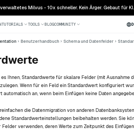
 verwaltetes Milvus - 10x schneller. Kein Ärger. Gebaut für KI.
N
TUTORIALS
TOOLS
BLOG
COMMUNITY
D
ntation
Benutzerhandbuch
Schema und Datenfelder
Standa
rdwerte
 es Ihnen, Standardwerte für skalare Felder (mit Ausnahme 
tzulegen. Wenn für ein Feld ein Standardwert konfiguriert wu
rt automatisch an, wenn beim Einfügen keine Daten angegeb
reinfachen die Datenmigration von anderen Datenbanksyste
ndene Standardwerteinstellungen beibehalten werden. Sie kö
 Felder verwenden, deren Werte zum Zeitpunkt des Einfügen