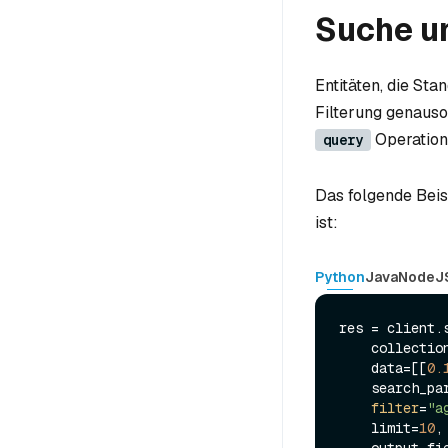
Suche u
Entitäten, die St
Filterung genauso
Operatione
query
Das folgende Beis
ist:
Python
Java
NodeJ
res = client.s
    collecti
    data=[[
0.
    search_p
filter
=
"a
    limit=
10
,

    output_f