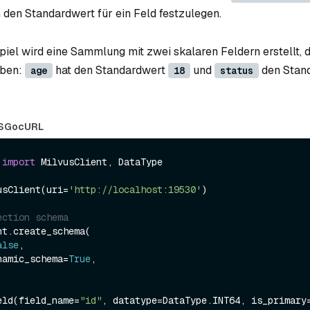
m den Standardwert für ein Feld festzulegen.
piel wird eine Sammlung mit zwei skalaren Feldern erstellt, d
aben:
hat den Standardwert
und
den Stan
age
18
status
S
Go
cURL
 
import
 MilvusClient, DataType

usClient(uri=
'http://localhost:19530'
)

ection schema
t.create_schema(

alse
,

dynamic_schema=
True
,

eld(field_name=
"id"
, datatype=DataType.INT64, is_primary