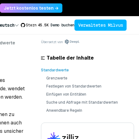
Jetzt kostenlos testen →
Verwaltetes Milvus
eutsch
Stern
45.5K
Demo buchen
Übersetzt von
rdwerte
Tabelle der Inhalte
Standardwerte
Grenzwerte
des
Festlegen von Standardwerten
rde, wendet
Einfügen von Entitäten
en werden.
Suche und Abfrage mit Standardwerten
Anwendbare Regeln
men zu
nnen auch
s unsicher