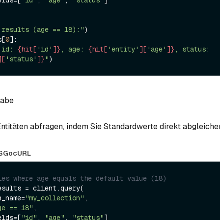
 results (age == 18):"
s[
0
]:

 id: 
{hit[
'id'
]}
, age: 
{hit[
'entity'
][
'age'
]}
, status: 
][
'status'
]}
"
gabe
ntitäten abfragen, indem Sie Standardwerte direkt abgleiche
S
Go
cURL
ies where age equals the default value (18)
sults = client.query(

on_name=
"my_collection"
,

ge == 18"
,

ields=[
"id"
, 
"age"
, 
"status"
]
