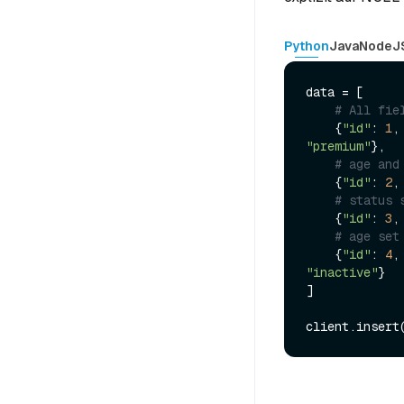
Python
Java
NodeJ
data = [

# All fie
    {
"id"
: 
1
,
"premium"
},

# age and
    {
"id"
: 
2
,
# status 
    {
"id"
: 
3
,
# age set
    {
"id"
: 
4
,
"inactive"
}

]

client.insert