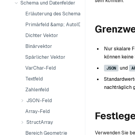
sein könnten.
Schema und Datenfelder
Erläuterung des Schemas
Primärfeld &amp; AutoID
Grenzwe
Dichter Vektor
Binärvektor
Nur skalare F
können keine
Spärlicher Vektor
und
VarChar-Feld
JSON
A
Textfeld
Standardwerte
nachträglich 
Zahlenfeld
JSON-Feld
Array-Feld
Festleg
StructArray
Verwenden Sie be
Bereich Geometrie