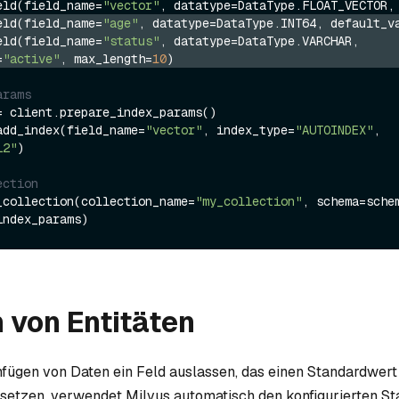
eld(field_name=
"vector"
, datatype=DataType.FLOAT_VECTOR,
eld(field_name=
"age"
, datatype=DataType.INT64, default_v
eld(field_name=
"status"
, datatype=DataType.VARCHAR, 
=
"active"
, max_length=
10
)
arams
= client.prepare_index_params()

add_index(field_name=
"vector"
, index_type=
"AUTOINDEX"
, 
L2"
)

ection
_collection(collection_name=
"my_collection"
, schema=schem
 von Entitäten
fügen von Daten ein Feld auslassen, das einen Standardwert 
 setzen, verwendet Milvus automatisch den konfigurierten St