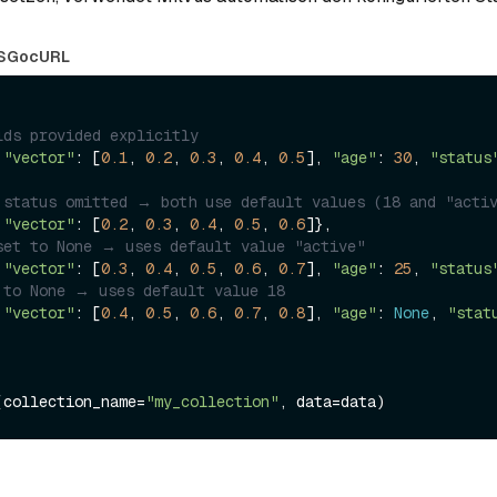
S
Go
cURL
lds provided explicitly
 
"vector"
: [
0.1
, 
0.2
, 
0.3
, 
0.4
, 
0.5
], 
"age"
: 
30
, 
"status
 status omitted → both use default values (18 and "acti
 
"vector"
: [
0.2
, 
0.3
, 
0.4
, 
0.5
, 
0.6
]},

set to None → uses default value "active"
 
"vector"
: [
0.3
, 
0.4
, 
0.5
, 
0.6
, 
0.7
], 
"age"
: 
25
, 
"status
 to None → uses default value 18
 
"vector"
: [
0.4
, 
0.5
, 
0.6
, 
0.7
, 
0.8
], 
"age"
: 
None
, 
"stat
(collection_name=
"my_collection"