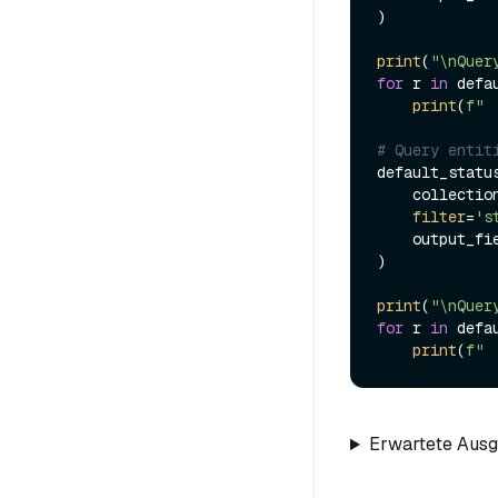
)

print
(
"\nQuer
for
 r 
in
 defa
print
(
f" 
# Query entit
default_statu
    collecti
filter
=
's
    output_f
)

print
(
"\nQuer
for
 r 
in
 defa
print
(
f" 
Erwartete Aus