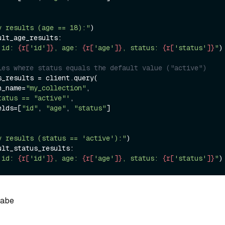
y results (age == 18):"
ult_age_results:

 id: 
{r[
'id'
]}
, age: 
{r[
'age'
]}
, status: 
{r[
'status'
]}
"
)

ies where status equals the default value ("active")
s_results = client.query(

on_name=
"my_collection"
,

tatus == "active"'
,

ields=[
"id"
, 
"age"
, 
"status"
]

y results (status == 'active'):"
ult_status_results:

 id: 
{r[
'id'
]}
, age: 
{r[
'age'
]}
, status: 
{r[
'status'
]}
"
gabe