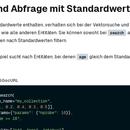
nd Abfrage mit Standardwer
andardwerte enthalten, verhalten sich bei der Vektorsuche und
 wie alle anderen Entitäten. Sie können sowohl bei
a
search
n nach Standardwerten filtern.
piel sucht nach Entitäten, bei denen
gleich dem Standa
age
S
Go
cURL
earch(

on_name=
"my_collection"
,

1
, 
0.2
, 
0.4
, 
0.3
, 
0.5
]],

arams={
"params"
: {
"nprobe"
: 
16
}},

ge == 18"
,

ields=[
"id"
, 
"age"
, 
"status"
]
