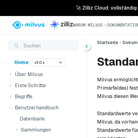
🚀 Zilliz Cloud: vollständig
WARUM MILVUS
DOKUMENTATIO
Startseite
Dokume
Suchen
Standa
Home
v3.0.x
Über Milvus
Milvus ermöglicht
Erste Schritte
Primärfeldes) fes
Milvus diesen We
Begriffe
Benutzerhandbuch
Standardwerte ve
Datenbank
Milvus, da vorha
Sammlungen
Standardwerte für