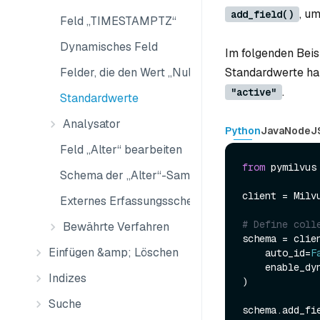
, u
add_field()
Feld „TIMESTAMPTZ“
Dynamisches Feld
Im folgenden Beis
Felder, die den Wert „Null“ annehmen können
Standardwerte h
.
"active"
Standardwerte
Analysator
Python
Java
NodeJ
Feld „Alter“ bearbeiten
from
 pymilvus
Schema der „Alter“-Sammlung ändern
client = Milv
Externes Erfassungsschema ändern
# Define coll
Bewährte Verfahren
schema = clien
Einfügen &amp; Löschen
    auto_id=
F
    enable_
Indizes
)

Suche
schema.add_fi