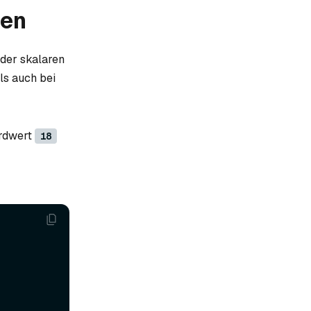
ten
 der skalaren
ls auch bei
rdwert
18