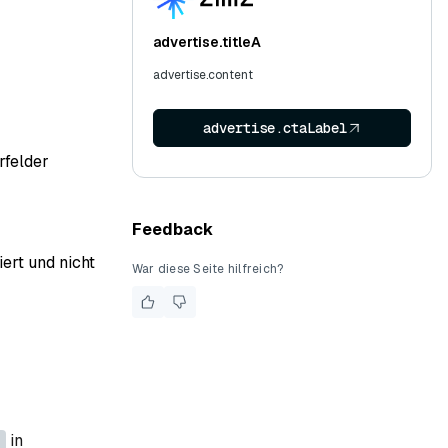
advertise.titleA
advertise.content
advertise.ctaLabel
rfelder
Feedback
ert und nicht
War diese Seite hilfreich?
in