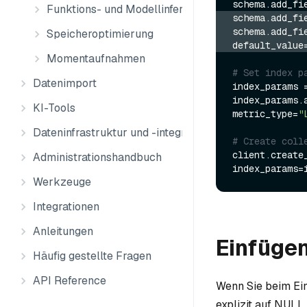
schema.add_fi
Funktions- und Modellinferenz
schema.add_fi
schema.add_fi
Speicheroptimierung
default_value
Momentaufnahmen
# Set index p
Datenimport
index_params 
index_params.
KI-Tools
metric_type=
"
Dateninfrastruktur und -integration
# Create coll
client.create
Administrationshandbuch
Werkzeuge
Integrationen
Anleitungen
Einfügen
Häufig gestellte Fragen
API Reference
Wenn Sie beim Ein
explizit auf NULL