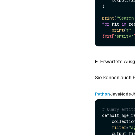
)

print
(
"Search
for
 hit 
in
 re
print
(
f" 
{hit[
'entity'
Erwartete Aus
Sie können auch E
Python
Java
NodeJ
# Query entit
default_age_re
    collecti
filter
=
"a
    output_f