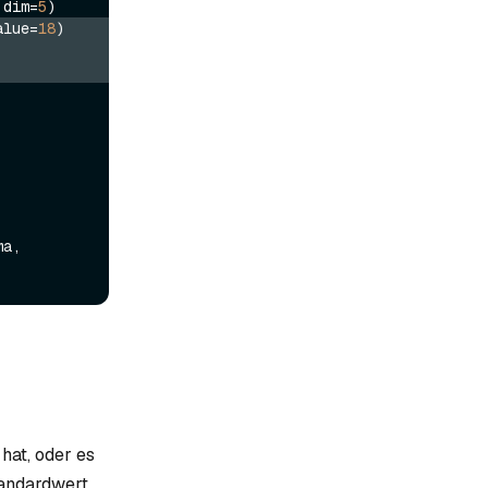
 dim=
5
alue=
18
)
a, 
hat, oder es
andardwert.